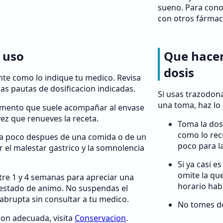
sueno. Para cono
con otros fármac
 uso
Que hacer
dosis
te como lo indique tu medico. Revisa
las pautas de dosificacion indicadas.
Si usas trazodona
una toma, haz lo 
amento que suele acompañar al envase
vez que renueves la receta.
Toma la dos
como lo rec
a poco despues de una comida o de un
poco para la
 el malestar gastrico y la somnolencia
Si ya casi e
omite la que
tre 1 y 4 semanas para apreciar una
horario habi
 estado de animo. No suspendas el
abrupta sin consultar a tu medico.
No tomes do
ion adecuada, visita
Conservacion
.