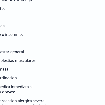
to.
osa.
 o insomnio.
lestar general.
olestias musculares.
nasal.
ordinacion.
edica inmediata si
s graves:
 reaccion alergica severa: