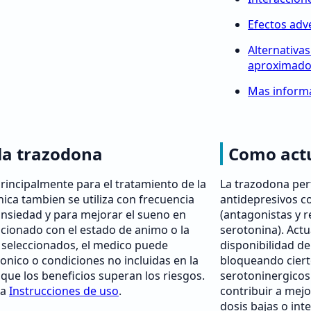
Efectos adv
Alternativas
aproximad
Mas informa
la trazodona
Como act
rincipalmente para el tratamiento de la
La trazodona per
inica tambien se utiliza con frecuencia
antidepresivos 
nsiedad y para mejorar el sueno en
(antagonistas y 
cionado con el estado de animo o la
serotonina). Act
 seleccionados, el medico puede
disponibilidad de
nico o condiciones no incluidas en la
bloqueando ciert
a que los beneficios superan los riesgos.
serotoninergicos
 a
Instrucciones de uso
.
contribuir a mejo
dosis bajas o int