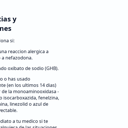
ias y
ones
dona si:
una reaccion alergica a
 a nefazodona.
do oxibato de sodio (GHB).
o o has usado
te (en los ultimos 14 dias)
r de la monoaminooxidasa -
 isocarboxazida, fenelzina,
ina, linezolid o azul de
yectable.
iato a tu medico si te
alquiera de las situaciones