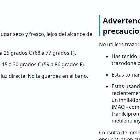
Advertenc
precauci
ugar seco y fresco, lejos del alcance de
No utilices trazo
a 25 grados C (68 a 77 grados F).
Has tenido 
trazodona o
15 a 30 grados C (59 a 86 grados F).
Estas toman
 luz directa. No la guardes en el bano.
Estas usand
recientemen
un inhibido
IMAO - como
tranilciprom
metileno in
Consulta de inmed
encuentras en cu