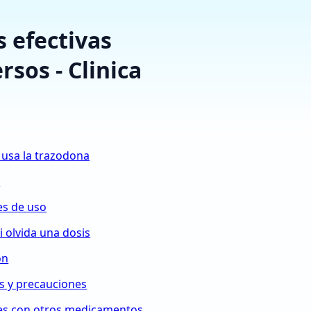
 efectivas
rsos - Clinica
 usa la trazodona
a
es de uso
i olvida una dosis
on
s y precauciones
es con otros medicamentos