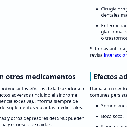
Cirugia pr
dentales ma
Enfermedad 
glaucoma de
o trastorno
Si tomas anticoa
revisa
Interaccio
on otros medicamentos
Efectos a
potenciar los efectos de la trazodona o
Llama a tu medico
ectos adversos (incluido el sindrome
comunes persiste
lencia excesiva). Informa siempre de
Somnolenci
ndo suplementos y plantas medicinales.
Boca seca.
nas y otros depresores del SNC: pueden
a y el riesgo de caidas.
Nauseas o 