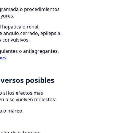
ogramada o procedimientos
yores.
hepatica o renal,
 angulo cerrado, epilepsia
s convulsivos.
gulantes o antiagregantes,
nes
.
dversos posibles
 si los efectos mas
n o se vuelven molestos:
a o mareo.
dolor de estomago.