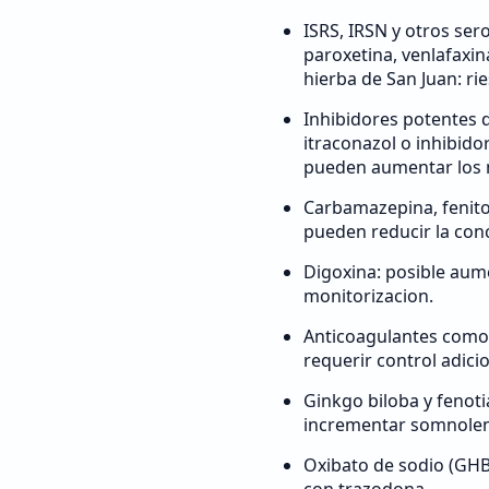
ISRS, IRSN y otros ser
paroxetina, venlafaxin
hierba de San Juan: r
Inhibidores potentes
itraconazol o inhibido
pueden aumentar los n
Carbamazepina, fenito
pueden reducir la con
Digoxina: posible aume
monitorizacion.
Anticoagulantes como
requerir control adici
Ginkgo biloba y fenot
incrementar somnolenc
Oxibato de sodio (GH