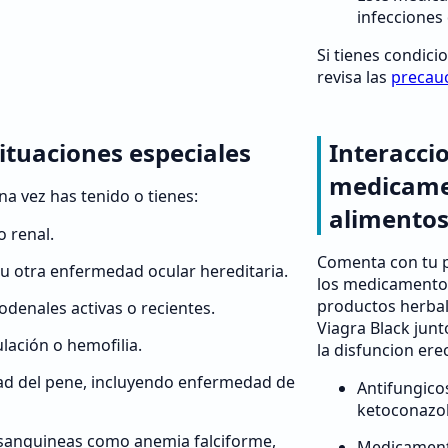
infecciones
Si tienes condici
revisa las
precau
ituaciones especiales
Interacci
medicame
na vez has tenido o tienes:
alimento
 renal.
Comenta con tu p
 u otra enfermedad ocular hereditaria.
los medicamento
productos herbale
odenales activas o recientes.
Viagra Black jun
lación o hemofilia.
la disfuncion erec
ad del pene, incluyendo enfermedad de
Antifungico
ketoconazol
 sanguineas como anemia falciforme,
Medicamento