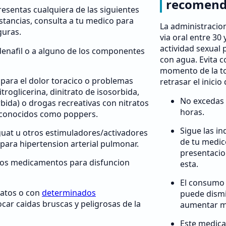
recomend
presentas cualquiera de las siguientes
nstancias, consulta a tu medico para
La administracion
guras.
via oral entre 30
actividad sexual 
ldenafil o a alguno de los componentes
con agua. Evita 
momento de la t
 para el dolor toracico o problemas
retrasar el inicio 
troglicerina, dinitrato de isosorbida,
No excedas 
bida) o drogas recreativas con nitratos
horas.
, conocidos como poppers.
Sigue las i
guat u otros estimuladores/activadores
de tu medic
a para hipertension arterial pulmonar.
presentacio
ros medicamentos para disfuncion
esta.
El consumo 
ratos o con
determinados
puede dismi
ar caidas bruscas y peligrosas de la
aumentar m
Este medic