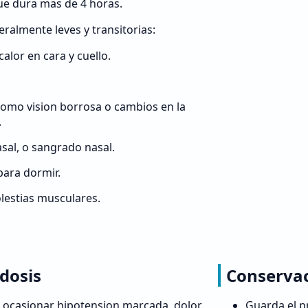
ue dura mas de 4 horas.
ralmente leves y transitorias:
alor en cara y cuello.
como vision borrosa o cambios en la
.
sal, o sangrado nasal.
para dormir.
lestias musculares.
dosis
Conserva
 ocasionar hipotension marcada, dolor
Guarda el pr