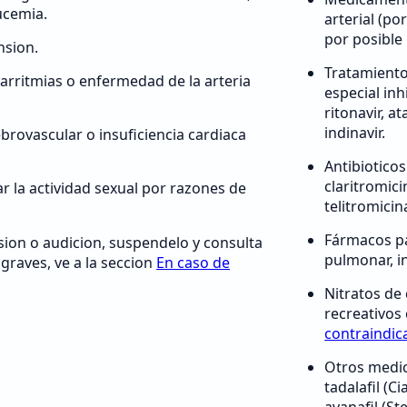
ucemia.
arterial (po
por posible
nsion.
Tratamiento
arritmias o enfermedad de la arteria
especial in
ritonavir, a
indinavir.
ebrovascular o insuficiencia cardiaca
Antibiotico
claritromici
ar la actividad sexual por razones de
telitromicin
Fármacos pa
sion o audicion, suspendelo y consulta
pulmonar, i
graves, ve a la seccion
En caso de
Nitratos de 
recreativos
contraindic
Otros medi
tadalafil (Ci