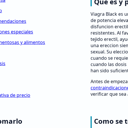
usa
Que es y 
o
Viagra Black es u
de potencia elev
mendaciones
disfuncion erect
iones especiales
resistentes. Al fa
tejido erectil, a
mentosas y alimentos
una ereccion sie
sexual. Su elecci
cuando se requie
sis
cuando las dosis 
han sido suficien
Antes de empezar,
contraindicacion
verificar que sea
tiva de precio
omarlo
Como se 