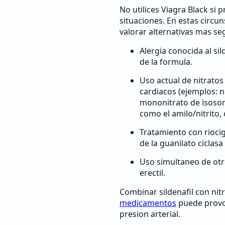
No utilices Viagra Black si 
situaciones. En estas circu
valorar alternativas mas se
Alergia conocida al si
de la formula.
Uso actual de nitratos
cardiacos (ejemplos: ni
mononitrato de isosor
como el amilo/nitrito
Tratamiento con rioci
de la guanilato ciclas
Uso simultaneo de ot
erectil.
Combinar sildenafil con nit
medicamentos
puede provoc
presion arterial.