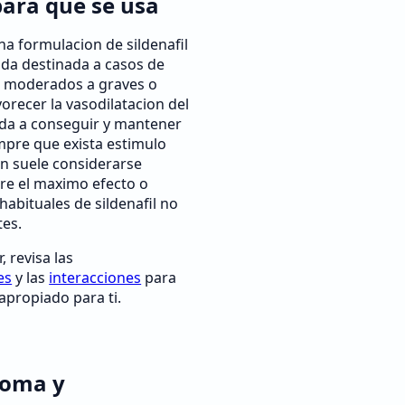
para que se usa
na formulacion de sildenafil
ada destinada a casos de
il moderados a graves o
vorecer la vasodilatacion del
yuda a conseguir y mantener
mpre que exista estimulo
on suele considerarse
re el maximo efecto o
habituales de sildenafil no
tes.
 revisa las
es
y las
interacciones
para
 apropiado para ti.
toma y