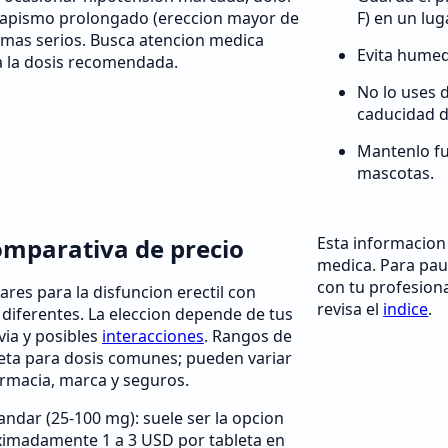
riapismo prolongado (ereccion mayor de
F) en un lug
emas serios. Busca atencion medica
Evita humeda
a la dosis recomendada.
No lo uses 
caducidad d
Mantenlo fu
mascotas.
omparativa de precio
Esta informacion
medica. Para pau
con tu profesiona
res para la disfuncion erectil con
revisa el
indice
.
n diferentes. La eleccion depende de tus
via y posibles
interacciones
. Rangos de
leta para dosis comunes; pueden variar
rmacia, marca y seguros.
tandar (25-100 mg): suele ser la opcion
imadamente 1 a 3 USD por tableta en