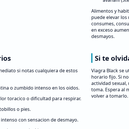
avanafil (St
Alimentos y habit
puede elevar los n
consumes, consul
en exceso aument
desmayos.
rios
Si te olvi
ediato si notas cualquiera de estos
Viagra Black se u
horario fijo. Si n
actividad sexual,
tina o zumbido intenso en los oidos.
toma. Espera al 
volver a tomarlo.
lor toracico o dificultad para respirar.
billos o pies.
 intenso con sensacion de desmayo.