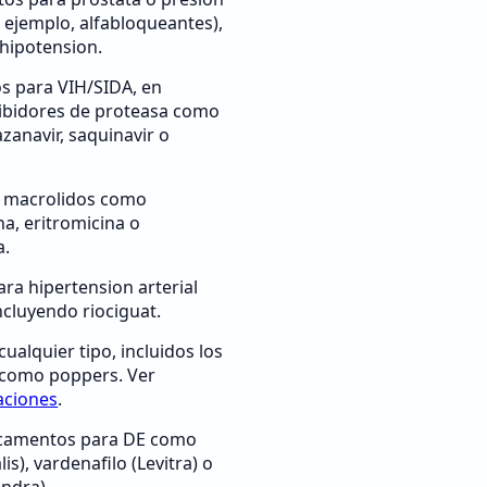
r ejemplo, alfabloqueantes),
 hipotension.
s para VIH/SIDA, en
hibidores de proteasa como
tazanavir, saquinavir o
s macrolidos como
na, eritromicina o
a.
ra hipertension arterial
ncluyendo riociguat.
cualquier tipo, incluidos los
 como poppers. Ver
aciones
.
camentos para DE como
alis), vardenafilo (Levitra) o