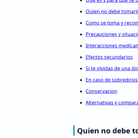
Que es y para que se 
Quien no debe tomarl
Como se toma y reco
Precauciones y situac
Interacciones medica
Efectos secundarios
Si te olvidas de una do
En caso de sobredosis
Conservacion
Alternativas y compara
Quien no debe t