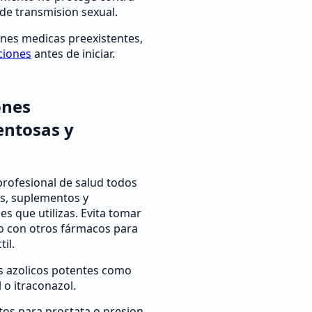
 de transmision sexual.
ones medicas preexistentes,
ciones
antes de iniciar.
ones
ntosas y
s
rofesional de salud todos
s, suplementos y
s que utilizas. Evita tomar
to con otros fármacos para
til.
s azolicos potentes como
 o itraconazol.
s para prostata o presion