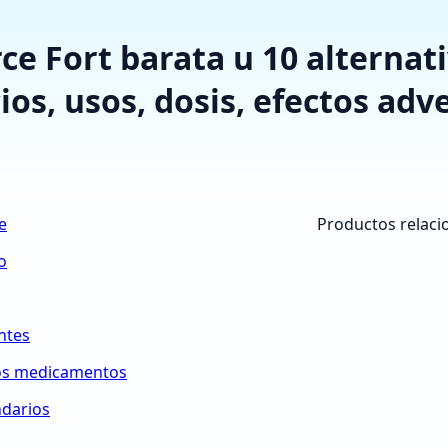
e Fort barata u 10 alternati
ios, usos, dosis, efectos adve
e
Productos relaci
o
ntes
ros medicamentos
ndarios