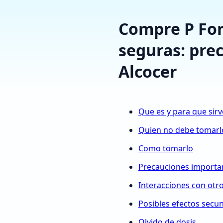
Compre P Forc
seguras: prec
Alcocer
Que es y para que sirv
Quien no debe tomarl
Como tomarlo
Precauciones importa
Interacciones con ot
Posibles efectos secu
Olvido de dosis