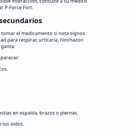
sible interaccion, consulte a su medico
r P-Force Fort.
 secundarios
e tomar el medicamento si nota signos
tad para respirar, urticaria, hinchazon
rganta.
aparecer:
cos.
stias en espalda, brazos o piernas.
 los oidos.